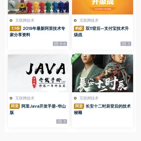
互联网技术
互联网技术
33份
蚂蚁
2019年最新阿里技术专
双11背后—支付宝技术升
家分享资料
级战
9.9
3
免费
互联网技术
互联网技术
阿里
阿里
阿里Java开发手册-华山
长安十二时辰背后的技术
版
秘籍
3