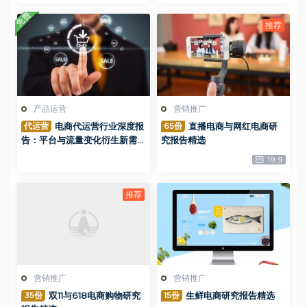
免费
产品运营
营销推广
代运营
65份
电商代运营行业深度报
直播电商与网红电商研
告：平台与流量变化衍生新需
究报告精选
求，代运营持续高增长
19.9
营销推广
营销推广
35份
15份
双11与618电商购物研究
生鲜电商研究报告精选